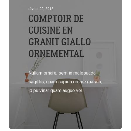
février 22, 2015
COMPTOIR DE
CUISINE EN
GRANIT GIALLO
ORNEMENTAL
Nullam ornare, sem in malesuada
sagittis, quam sapien ornare massa,
id pulvinar quam augue vel…
502