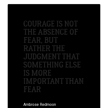
COURAGE IS NOT
THE ABSENCE OF
FEAR, BUT
RATHER THE
JUDGMENT THAT
SOMETHING ELSE
IS MORE
IMPORTANT THAN
FEAR
Ambrose Redmoon